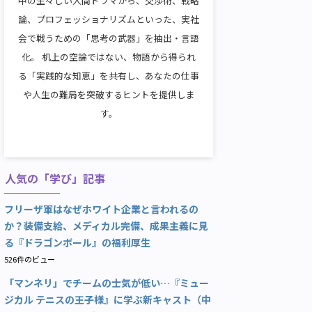
中の生々しい人間ドラマから、交渉術、戦略
論、プロフェッショナリズムといった、実社
会で戦うための「思考の武器」を抽出・言語
化。 机上の空論ではない、物語から得られ
る「実践的な知恵」を共有し、あなたの仕事
や人生の難局を突破するヒントを提供しま
す。
人気の「学び」記事
フリーザ軍はなぜホワイト企業と言われるの
か？装備支給、メディカル完備、成果主義に見
る『ドラゴンボール』の福利厚生
526件のビュー
「マンネリ」でチームの士気が低い…『ミュー
ジカル テニスの王子様』に学ぶ新キャスト（中