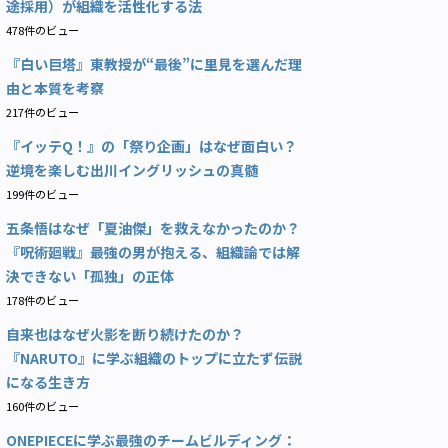
途採用）が組織を活性化する法
478件のビュー
『白い巨塔』東教授が“最後”に里見を選んだ理
由と本質を考察
217件のビュー
『イッテQ！』の「祭り企画」はなぜ面白い？
逆境を楽しむ出川イングリッシュの真髄
199件のビュー
五条悟はなぜ「夏油傑」を救えなかったのか？
『呪術廻戦』最強の男が抱える、組織論では解
決できない「孤独」の正体
178件のビュー
自来也はなぜ火影を断り続けたのか？
『NARUTO』に学ぶ組織のトップに立たず伝説
になる生き方
160件のビュー
ONEPIECEに学ぶ最強のチームビルディング：