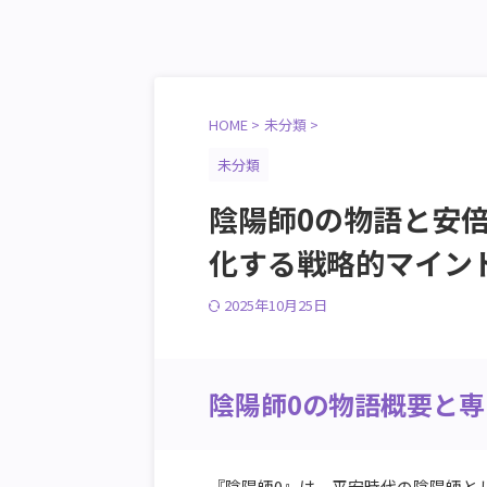
HOME
>
未分類
>
未分類
陰陽師0の物語と安
化する戦略的マイン
2025年10月25日
陰陽師0の物語概要と専
『陰陽師0』は、平安時代の陰陽師と