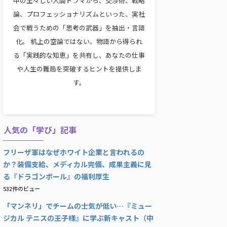
中の生々しい人間ドラマから、交渉術、戦略
論、プロフェッショナリズムといった、実社
会で戦うための「思考の武器」を抽出・言語
化。 机上の空論ではない、物語から得られ
る「実践的な知恵」を共有し、あなたの仕事
や人生の難局を突破するヒントを提供しま
す。
人気の「学び」記事
フリーザ軍はなぜホワイト企業と言われるの
か？装備支給、メディカル完備、成果主義に見
る『ドラゴンボール』の福利厚生
532件のビュー
「マンネリ」でチームの士気が低い…『ミュー
ジカル テニスの王子様』に学ぶ新キャスト（中