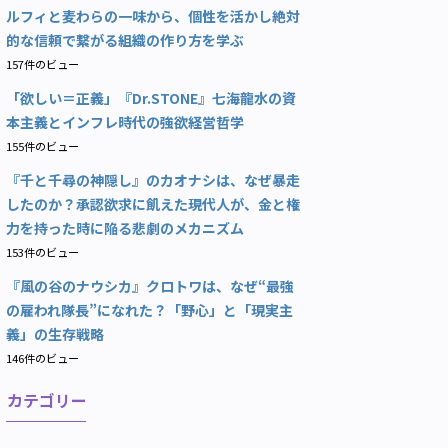
ルフィと麦わらの一味から、個性を活かし絶対
的な信頼で繋がる組織の作り方を学ぶ
157件のビュー
「欲しい＝正義」『Dr.STONE』七海龍水の資
本主義とインフレ時代の強欲経営哲学
155件のビュー
『千と千尋の神隠し』のカオナシは、なぜ暴走
したのか？承認欲求に飢えた現代人が、金と権
力を持った時に陥る悲劇のメカニズム
153件のビュー
『風の谷のナウシカ』クロトワは、なぜ“最強
の雇われ隊長”になれた？「野心」と「現実主
義」の生存戦略
146件のビュー
カテゴリー