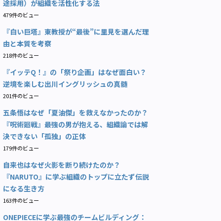
途採用）が組織を活性化する法
479件のビュー
『白い巨塔』東教授が“最後”に里見を選んだ理
由と本質を考察
218件のビュー
『イッテQ！』の「祭り企画」はなぜ面白い？
逆境を楽しむ出川イングリッシュの真髄
201件のビュー
五条悟はなぜ「夏油傑」を救えなかったのか？
『呪術廻戦』最強の男が抱える、組織論では解
決できない「孤独」の正体
179件のビュー
自来也はなぜ火影を断り続けたのか？
『NARUTO』に学ぶ組織のトップに立たず伝説
になる生き方
163件のビュー
ONEPIECEに学ぶ最強のチームビルディング：