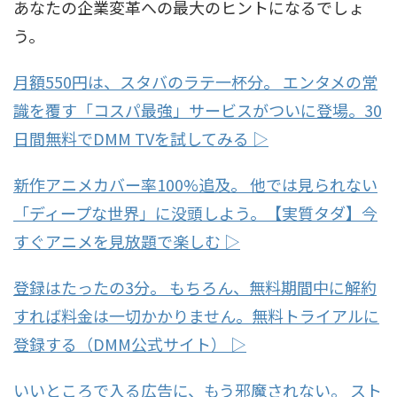
あなたの企業変革への最大のヒントになるでしょ
う。
月額550円は、スタバのラテ一杯分。 エンタメの常
識を覆す「コスパ最強」サービスがついに登場。30
日間無料でDMM TVを試してみる ▷
新作アニメカバー率100%追及。 他では見られない
「ディープな世界」に没頭しよう。【実質タダ】今
すぐアニメを見放題で楽しむ ▷
登録はたったの3分。 もちろん、無料期間中に解約
すれば料金は一切かかりません。無料トライアルに
登録する（DMM公式サイト） ▷
いいところで入る広告に、もう邪魔されない。 スト