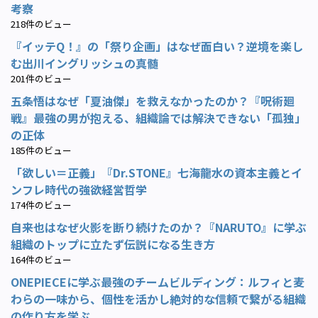
考察
218件のビュー
『イッテQ！』の「祭り企画」はなぜ面白い？逆境を楽し
む出川イングリッシュの真髄
201件のビュー
五条悟はなぜ「夏油傑」を救えなかったのか？『呪術廻
戦』最強の男が抱える、組織論では解決できない「孤独」
の正体
185件のビュー
「欲しい＝正義」『Dr.STONE』七海龍水の資本主義とイ
ンフレ時代の強欲経営哲学
174件のビュー
自来也はなぜ火影を断り続けたのか？『NARUTO』に学ぶ
組織のトップに立たず伝説になる生き方
164件のビュー
ONEPIECEに学ぶ最強のチームビルディング：ルフィと麦
わらの一味から、個性を活かし絶対的な信頼で繋がる組織
の作り方を学ぶ