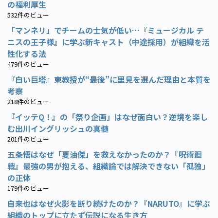
の福利厚生
532件のビュー
「マンネリ」でチームの士気が低い…『ミュージカル テ
ニスの王子様』に学ぶ新キャスト（中途採用）が組織を活
性化する法
479件のビュー
『白い巨塔』東教授が“最後”に里見を選んだ理由と本質を
考察
218件のビュー
『イッテQ！』の「祭り企画」はなぜ面白い？逆境を楽し
む出川イングリッシュの真髄
201件のビュー
五条悟はなぜ「夏油傑」を救えなかったのか？『呪術廻
戦』最強の男が抱える、組織論では解決できない「孤独」
の正体
179件のビュー
自来也はなぜ火影を断り続けたのか？『NARUTO』に学ぶ
組織のトップに立たず伝説になる生き方