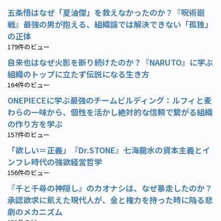
五条悟はなぜ「夏油傑」を救えなかったのか？『呪術廻
戦』最強の男が抱える、組織論では解決できない「孤独」
の正体
179件のビュー
自来也はなぜ火影を断り続けたのか？『NARUTO』に学ぶ
組織のトップに立たず伝説になる生き方
164件のビュー
ONEPIECEに学ぶ最強のチームビルディング：ルフィと麦
わらの一味から、個性を活かし絶対的な信頼で繋がる組織
の作り方を学ぶ
157件のビュー
「欲しい＝正義」『Dr.STONE』七海龍水の資本主義とイ
ンフレ時代の強欲経営哲学
156件のビュー
『千と千尋の神隠し』のカオナシは、なぜ暴走したのか？
承認欲求に飢えた現代人が、金と権力を持った時に陥る悲
劇のメカニズム