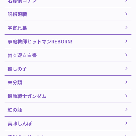
名探偵コナン
呪術廻戦
宇宙兄弟
家庭教師ヒットマンREBORN!
幽☆遊☆白書
推しの子
未分類
機動戦士ガンダム
紅の豚
美味しんぼ