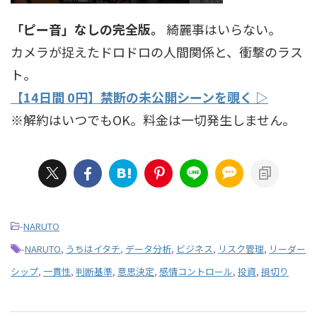
「ピー音」なしの完全版。
綺麗事はいらない。
カメラが捉えたドロドロの人間関係と、衝撃のラス
ト。
【14日間 0円】禁断の未公開シーンを覗く ▷
※解約はいつでもOK。料金は一切発生しません。
-
NARUTO
-
NARUTO
,
うちはイタチ
,
データ分析
,
ビジネス
,
リスク管理
,
リーダー
シップ
,
一貫性
,
判断基準
,
意思決定
,
感情コントロール
,
投資
,
損切り