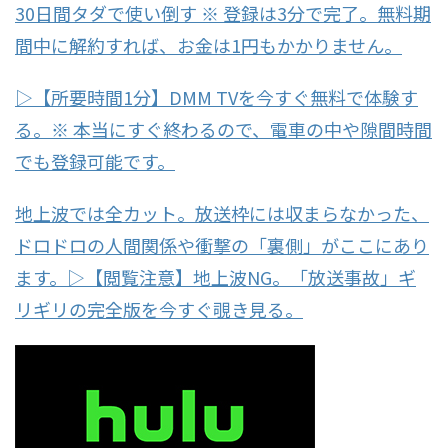
30日間タダで使い倒す ※ 登録は3分で完了。無料期
間中に解約すれば、お金は1円もかかりません。
▷【所要時間1分】DMM TVを今すぐ無料で体験す
る。※ 本当にすぐ終わるので、電車の中や隙間時間
でも登録可能です。
地上波では全カット。放送枠には収まらなかった、
ドロドロの人間関係や衝撃の「裏側」がここにあり
ます。▷【閲覧注意】地上波NG。「放送事故」ギ
リギリの完全版を今すぐ覗き見る。