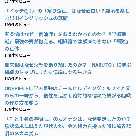
217件のビュー
『イッテQ！』の「祭り企画」はなぜ面白い？逆境を楽し
む出川イングリッシュの真髄
199件のビュー
五条悟はなぜ「夏油傑」を救えなかったのか？『呪術廻
戦』最強の男が抱える、組織論では解決できない「孤独」
の正体
178件のビュー
自来也はなぜ火影を断り続けたのか？『NARUTO』に学ぶ
組織のトップに立たず伝説になる生き方
163件のビュー
ONEPIECEに学ぶ最強のチームビルディング：ルフィと麦
わらの一味から、個性を活かし絶対的な信頼で繋がる組織
の作り方を学ぶ
156件のビュー
『千と千尋の神隠し』のカオナシは、なぜ暴走したのか？
承認欲求に飢えた現代人が、金と権力を持った時に陥る悲
劇のメカニズム