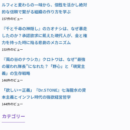
ルフィと麦わらの一味から、個性を活かし絶対
的な信頼で繋がる組織の作り方を学ぶ
157件のビュー
『千と千尋の神隠し』のカオナシは、なぜ暴走
したのか？承認欲求に飢えた現代人が、金と権
力を持った時に陥る悲劇のメカニズム
153件のビュー
『風の谷のナウシカ』クロトワは、なぜ“最強
の雇われ隊長”になれた？「野心」と「現実主
義」の生存戦略
146件のビュー
「欲しい＝正義」『Dr.STONE』七海龍水の資
本主義とインフレ時代の強欲経営哲学
144件のビュー
カテゴリー