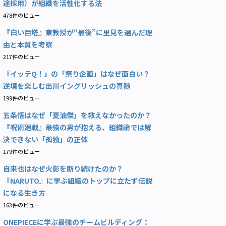
途採用）が組織を活性化する法
478件のビュー
『白い巨塔』東教授が“最後”に里見を選んだ理
由と本質を考察
217件のビュー
『イッテQ！』の「祭り企画」はなぜ面白い？
逆境を楽しむ出川イングリッシュの真髄
199件のビュー
五条悟はなぜ「夏油傑」を救えなかったのか？
『呪術廻戦』最強の男が抱える、組織論では解
決できない「孤独」の正体
179件のビュー
自来也はなぜ火影を断り続けたのか？
『NARUTO』に学ぶ組織のトップに立たず伝説
になる生き方
163件のビュー
ONEPIECEに学ぶ最強のチームビルディング：