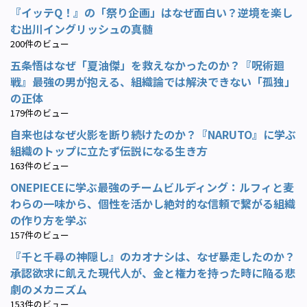
『イッテQ！』の「祭り企画」はなぜ面白い？逆境を楽し
む出川イングリッシュの真髄
200件のビュー
五条悟はなぜ「夏油傑」を救えなかったのか？『呪術廻
戦』最強の男が抱える、組織論では解決できない「孤独」
の正体
179件のビュー
自来也はなぜ火影を断り続けたのか？『NARUTO』に学ぶ
組織のトップに立たず伝説になる生き方
163件のビュー
ONEPIECEに学ぶ最強のチームビルディング：ルフィと麦
わらの一味から、個性を活かし絶対的な信頼で繋がる組織
の作り方を学ぶ
157件のビュー
『千と千尋の神隠し』のカオナシは、なぜ暴走したのか？
承認欲求に飢えた現代人が、金と権力を持った時に陥る悲
劇のメカニズム
153件のビュー